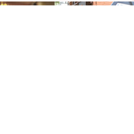
FEESTEN & PARTIJEN
Bij ons je feestje vieren?
Neem contact met ons op voor de mogelijkheden!Samen
zorgen we voor een onvergetelijke avond. Mail naar
Info@lunchroomdedrukkerij.nl
Lees meer
HIGH TEA
Onze high tea bestaat uit een welkomst drankje, onbeperkt
verse thee en een mix van diverse hartige en zoete
gerechtjes.