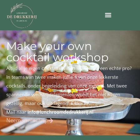
Make your own
cocktail workshop
Altijd al je eigen cocktails willen shaken als een echte pro?
In teams van twee maken jullie 4 van onze lekkerste
cocktails, onder begeleiding van onze experts. Met twee
spannende wedstrijdelementen wordt het niet alleen
gezellig, maar ook uitdagend! €45,- PP
Mail naar
info@lunchroomdedrukkerij.nl
Neem contact op